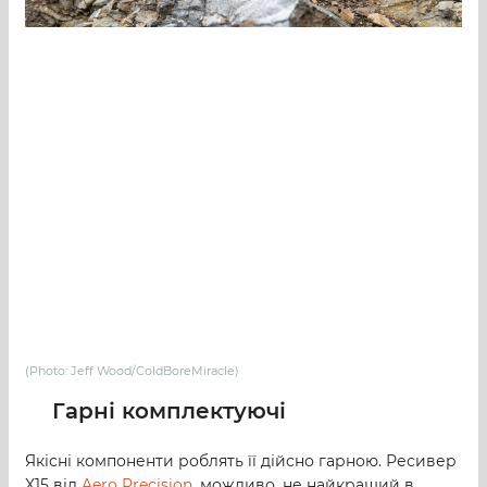
(Photo: Jeff Wood/ColdBoreMiracle)
Гарні комплектуючі
Якісні компоненти роблять її дійсно гарною. Ресивер
X15 від
Aero Precision
, можливо, не найкращий в