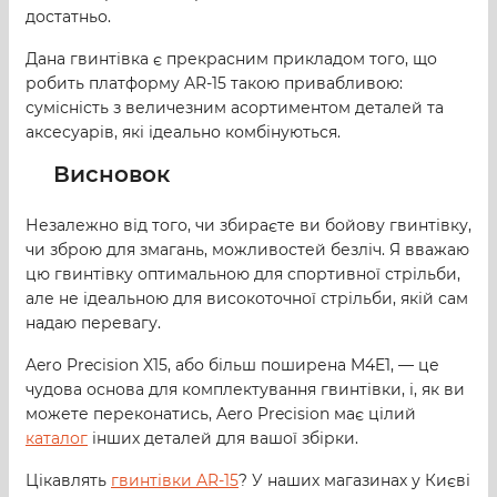
достатньо.
Дана гвинтівка є прекрасним прикладом того, що
робить платформу AR-15 такою привабливою:
сумісність з величезним асортиментом деталей та
аксесуарів, які ідеально комбінуються.
Висновок
Незалежно від того, чи збираєте ви бойову гвинтівку,
чи зброю для змагань, можливостей безліч. Я вважаю
цю гвинтівку оптимальною для спортивної стрільби,
але не ідеальною для високоточної стрільби, якій сам
надаю перевагу.
Aero Precision X15, або більш поширена M4E1, — це
чудова основа для комплектування гвинтівки, і, як ви
можете переконатись, Aero Precision має цілий
каталог
інших деталей для вашої збірки.
Цікавлять
гвинтівки AR-15
? У наших магазинах у Києві