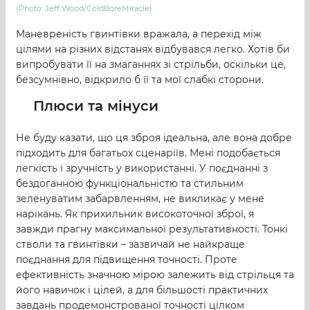
(Photo: Jeff Wood/ColdBoreMiracle)
Маневреність гвинтівки вражала, а перехід між
цілями на різних відстанях відбувався легко. Хотів би
випробувати її на змаганнях зі стрільби, оскільки це,
безсумнівно, відкрило б її та мої слабкі сторони.
Плюси та мінуси
Не буду казати, що ця зброя ідеальна, але вона добре
підходить для багатьох сценаріїв. Мені подобається
легкість і зручність у використанні. У поєднанні з
бездоганною функціональністю та стильним
зеленуватим забарвленням, не викликає у мене
нарікань. Як прихильник високоточної зброї, я
завжди прагну максимальної результативності. Тонкі
стволи та гвинтівки – зазвичай не найкраще
поєднання для підвищення точності. Проте
ефективність значною мірою залежить від стрільця та
його навичок і цілей, а для більшості практичних
завдань продемонстрованої точності цілком