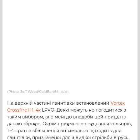
(Photo: Jeff Wood/ColdBoreMiracle)
На верхній частині гвинтівки встановлений
Vortex
Crossfire II 1–4x
LPVO. Деякі можуть не погодитися з
таким вибором, але мені до вподоби цей приціл із
даною зброєю. Окрім приємного поєднання кольорів,
1–4-кратне збільшення оптимально підходить для
гвинтівки, призначеної для швидкої стрільби в русі.