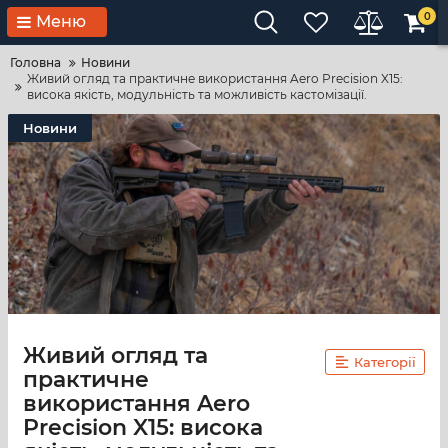
0
Меню
Головна
Новини
Живий огляд та практичне використання Aero Precision X15:
висока якість, модульність та можливість кастомізації.
Новини
Живий огляд та
Категорії
практичне
використання Aero
Precision X15: висока