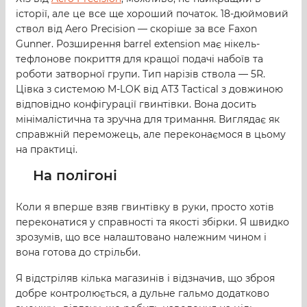
історії, але це все ще хороший початок. 18-дюймовий
ствол від Aero Precision — скоріше за все Faxon
Gunner. Розширення barrel extension має нікель-
тефлонове покриття для кращої подачі набоїв та
роботи затворної групи. Тип нарізів ствола — 5R.
Цівка з системою M-LOK від AT3 Tactical з довжиною
відповідно конфігурації гвинтівки. Вона досить
мінімалістична та зручна для тримання. Виглядає як
справжній переможець, але переконаємося в цьому
на практиці.
На полігоні
Коли я вперше взяв гвинтівку в руки, просто хотів
переконатися у справності та якості збірки. Я швидко
зрозумів, що все налаштовано належним чином і
вона готова до стрільби.
Я відстріляв кілька магазинів і відзначив, що зброя
добре контролюється, а дульне гальмо додатково