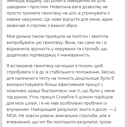
зменшує віддачу, що робить наведення на ціль
швидким і простим. Невелика вага дозволяє не
просто тримати гвинтівку на цілі, а утримувати її
майже нерухомо. Це нове відчуття для мене, адже
зазвичай я стріляю з важкої зброї.
Моя донька також прийшла на полігон і захотіла
випробувати цю гвинтівку. Вона, так само як і я,
відзначила зручність у керуванні та стрільбі, що
додатково підтверджує її маневреність.
Я встановив гвинтівку на мішки з піском, щоб
спробувати її в дії зі стабільного положення. Звісно,
для належного тесту на точність доцільніше було б
використовувати більш ефективний приціл і,
можливо, кращі боєприпаси, ніж ті, що були у мене
під рукою. Утім, приціл Crossfire II цілком підійшов
для моїх цілей, і я не мав особливих проблем із
влучанням. Найкращий результат, якого я досяг, — 2
MOA. Не зовсім рівень змагальної стрільби, але я
впевнений, що міг би поліпшити результат, трохи