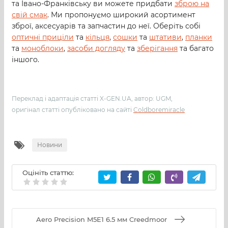
та Івано-Франківську ви можете придбати
зброю на
свій смак
. Ми пропонуємо широкий асортимент
зброї, аксесуарів та запчастин до неї. Оберіть собі
оптичні приціли
та
кільця
,
сошки
та
штативи
,
планки
та
моноблоки
,
засоби догляду
та
зберігання
та багато
іншого.
Переклад і адаптація статті X-GEN.UA, автор: UGM,
оригінал статті опубліковано на сайті
Coldboremiracle
Новини
Оцініть статтю:
Aero Precision M5E1 6.5 мм Creedmoor