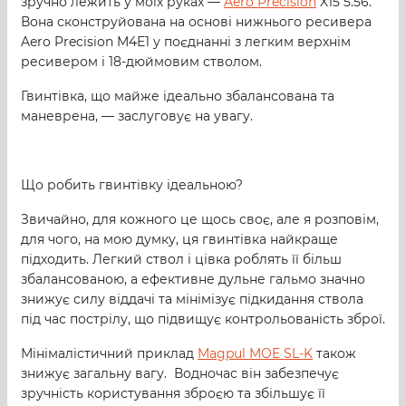
зручно лежить у моїх руках —
Aero Precision
X15 5.56.
Вона сконструйована на основі нижнього ресивера
Aero Precision M4E1 у поєднанні з легким верхнім
ресивером і 18-дюймовим стволом.
Гвинтівка, що майже ідеально збалансована та
маневрена, — заслуговує на увагу.
Що робить гвинтівку ідеальною?
Звичайно, для кожного це щось своє, але я розповім,
для чого, на мою думку, ця гвинтівка найкраще
підходить. Легкий ствол і цівка роблять її більш
збалансованою, а ефективне дульне гальмо значно
знижує силу віддачі та мінімізує підкидання ствола
під час пострілу, що підвищує контрольованість зброї.
Мінімалістичний приклад
Magpul MOE SL-K
також
знижує загальну вагу. Водночас він забезпечує
зручність користування зброєю та збільшує її