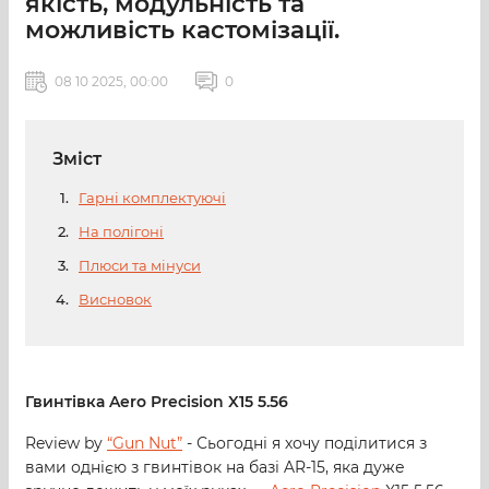
якість, модульність та
можливість кастомізації.
08 10 2025, 00:00
0
Зміст
Гарні комплектуючі
На полігоні
Плюси та мінуси
Висновок
Гвинтівка Aero Precision X15 5.56
Review by
“Gun Nut”
- Сьогодні я хочу поділитися з
вами однією з гвинтівок на базі AR-15, яка дуже