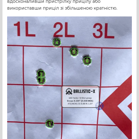
вдосконаливши пристрілку прицілу або
використавши приціл зі збільшеною кратністю.