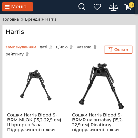
0
Меню
Головна
Бренди
Harris
Harris
замовчуванням
даті
ціною
назвою
Фільтр
рейтингу
Сошки Harris Bipod S-
Сошки Harris Bipod S-
BRM-MLOK (15,2-22,9 см)
BRMP на антабку (15,2-
Шарнірна база
22,9 см) Picatinny
Підпружинені ніжки
підпружинені ніжки