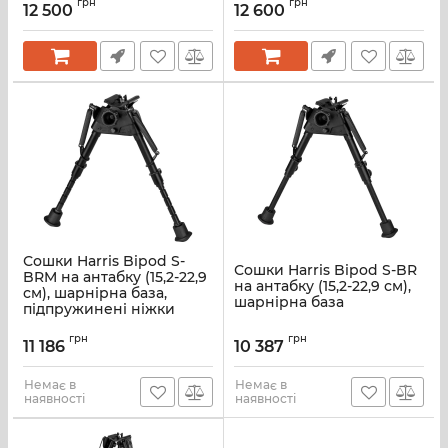
грн
грн
12 500
12 600
Сошки Harris Bipod S-
Сошки Harris Bipod S-BR
BRM на антабку (15,2-22,9
на антабку (15,2-22,9 см),
см), шарнірна база,
шарнірна база
підпружинені ніжки
грн
грн
11 186
10 387
Немає в
Немає в
наявності
наявності