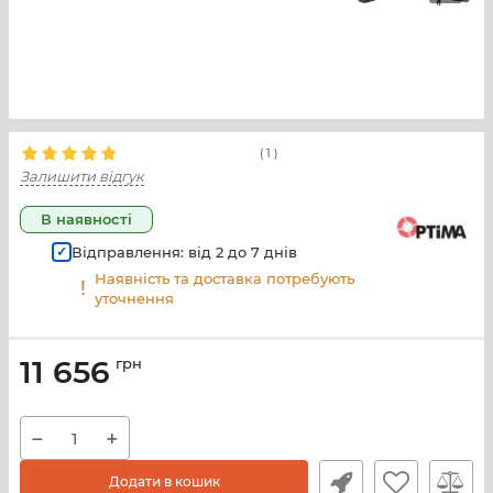
(
1
)
Залишити відгук
В наявності
Відправлення: від
2
до
7
днів
Наявність та доставка потребують
уточнення
11 656
грн
−
+
Додати в кошик