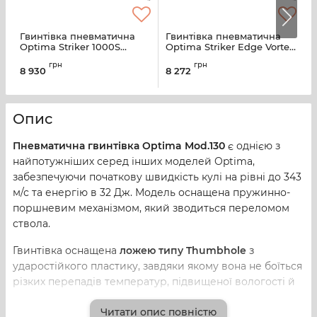
Гвинтівка пневматична
Гвинтівка пневматична
Г
Optima Striker 1000S
Optima Striker Edge Vortex
O
Vortex кал. 4,5 мм
кал. 4,5 мм
грн
грн
8 930
8 272
4
Опис
Пневматична гвинтівка Optima Mod.130
є однією з
найпотужніших серед інших моделей Optima,
забезпечуючи початкову швидкість кулі на рівні до 343
м/с та енергію в 32 Дж. Модель оснащена пружинно-
поршневим механізмом, який зводиться переломом
ствола.
Гвинтівка оснащена
ложею типу Thumbhole
з
ударостійкого пластику, завдяки якому вона не боїться
різких перепадів температур, підвищеної вологості й
менше піддається сколам та тріщинам, ніж дерев'яні
Читати опис повністю
ложі. Ложа обладнана спеціалізованою
системою