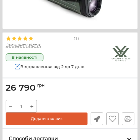
(
1
)
Залишити відгук
В наявності
Відправлення: від
2
до
7
днів
26 790
грн
−
+
Додати в кошик
Способи доставки