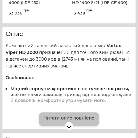
4000 (LRF-250)
HD 1400 5х21 (LRF-CF1400)
V
G
грн
грн
33 936
13 438
1
Опис
Компактний та легкий лазерний далекомір
Vortex
Viper HD 3000
призначений для точного вимірювання
відстаней до 3000 ярдів (2743 м) як на полюванні, так і
під час спортивних змагань.
Особливості:
Міцний корпус має протиковзне гумове покриття,
яке не тільки захищає прилад від пошкоджень, але
й дозволяє комфортно утримувати його.
Ущільнювальні кільця запобігають проникненню
вологи, пилу і сміття всередину приладу.
Читати опис повністю
Чіткий контрастний OLED дисплей з інтуїтивно
зрозумілим меню гарантує простоту використання.