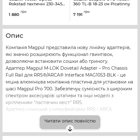
Rokstad тактичні 230-345
360 TL-B 18-23 см Picatinny
мм SCBPB-02
грн
грн
1 880
7 191
5
Опис
Компанія Magpul представила нову лінійку адаптерів,
які значно розширюють функціонал гвинтівок,
дозволяючи встановити сошки або триногу.
Адаптер Magpul M-LOK Dovetail Adapter – Pro Chassis
Full Rail для RRS®/ARCA® Interface MAG1053-BLK - це
міцна алюмінієва монтажна пластина для установки на
шасі Magpul Pro 700. Забезпечує сумісність з широким
спектром аксесуарів: штативи та інші моделі з
кріпленням "ластівчин хвіст" RRS.
Адаптер сумісний з інтерфейсами RRS і ARCA.
Зроблено в США.
Читати опис повністю