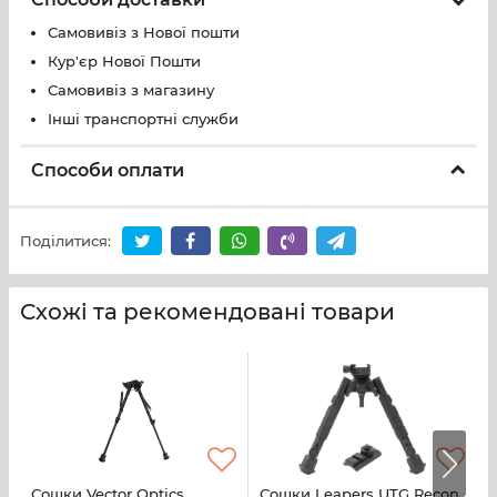
Самовивіз з Нової пошти
Кур'єр Нової Пошти
Самовивіз з магазину
Інші транспортні служби
Способи оплати
Поділитися:
Схожі та рекомендовані товари
Сошки Vector Optics
Сошки Leapers UTG Recon
А